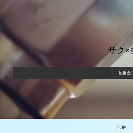
ザク×
配当金
TOP