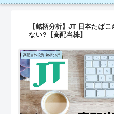
【銘柄分析】JT 日本たば
ない?【高配当株】
高配当株投資 銘柄分析