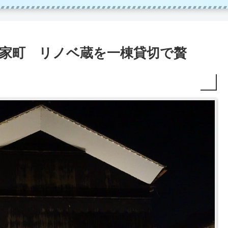
濃商家町 リノベ蔵を一棟貸切で贅