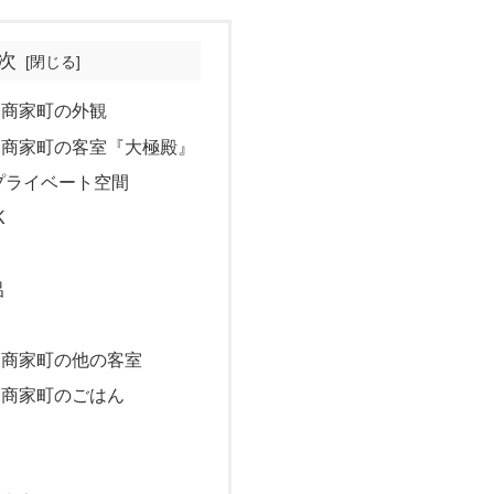
次
美濃商家町の外観
A美濃商家町の客室『大極殿』
プライベート空間
K
呂
美濃商家町の他の客室
美濃商家町のごはん