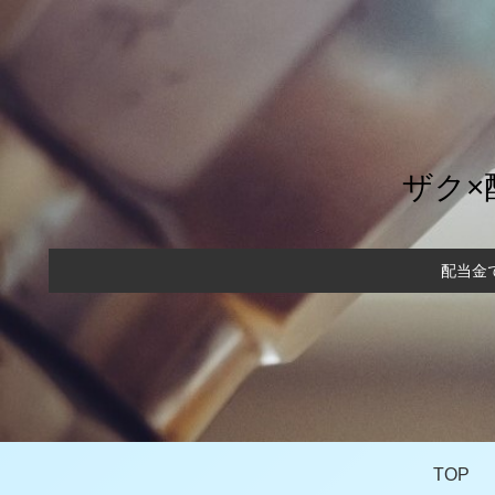
ザク×
配当金
TOP