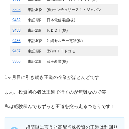
8898
東証JQS
(株)センチュリー２１・ジャパン
9432
東証1部
日本電信電話(株)
9433
東証1部
ＫＤＤＩ(株)
9436
東証JQS
沖縄セルラー電話(株)
9437
東証1部
(株)ＮＴＴドコモ
9986
東証1部
蔵王産業(株)
1ヶ月目に引き続き王道の企業がほとんどです
まあ、投資初心者は王道で行くのが無難なので笑
私は経験積んでもずっと王道を突っ走るつもりです！
超簡単に言うと高配当株投資の王道は利回り