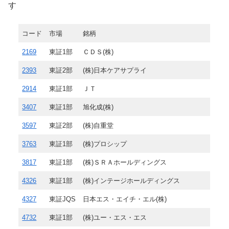
す
コード
市場
銘柄
2169
東証1部
ＣＤＳ(株)
2393
東証2部
(株)日本ケアサプライ
2914
東証1部
ＪＴ
3407
東証1部
旭化成(株)
3597
東証2部
(株)自重堂
3763
東証1部
(株)プロシップ
3817
東証1部
(株)ＳＲＡホールディングス
4326
東証1部
(株)インテージホールディングス
4327
東証JQS
日本エス・エイチ・エル(株)
4732
東証1部
(株)ユー・エス・エス